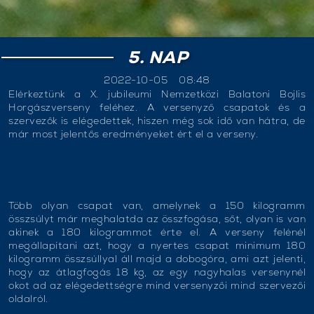
5. NAP
2022-10-05
08:48
Elérkeztünk a X. jubileumi Nemzetközi Balatoni Bojlis
Horgászverseny feléhez. A versenyző csapatok és a
szervezők is elégedettek, hiszen még sok idő van hátra, de
már most jelentős eredményeket ért el a verseny.
Több olyan csapat van, amelynek a 150 kilogramm
összsúlyt már meghalatda az összfogása, sőt, olyan is van
akinek a 180 kilogrammot érte el. A verseny felénél
megállapítani azt, hogy a nyertes csapat minimum 180
kilogramm összsúllyal áll majd a dobogóra, ami azt jelenti,
hogy az átlagfogás 18 kg, az egy nagyhalas versenynél
okot ad az elégedettségre mind versenyzői mind szervezői
oldalról.