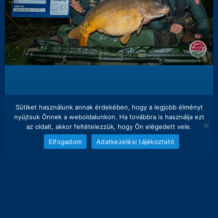
Sütiket használunk annak érdekében, hogy a legjobb élményt
nyújtsuk Önnek a weboldalunkon. Ha továbbra is használja ezt
az oldalt, akkor feltételezzük, hogy Ön elégedett vele.
Elfogadom
Adatkezelési tájékoztató
XIII. NEMZETI BALATONI BOJLIS
HORGÁSZVERSENY -4. NAP –
Éjszaka folyamatosan érkeztek a halak, több 20 kg
feletti pontyot is regisztráltak.