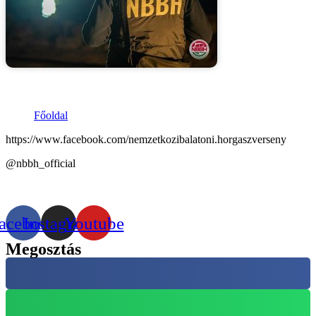
Főoldal
https://www.facebook.com/nemzetkozibalatoni.horgaszverseny
@nbbh_official
acebook
Instagram
Youtube
Megosztás