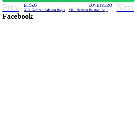
Prev
Next
ELŐZŐ
KÖVETKEZŐ
XIII. Nemzeti Balatoni Bojlis Horgászverseny -3. nap –
XIII. Nemzeti Balatoni Bojlis Horgászverseny – 5. nap –
Facebook