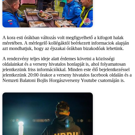
A kora esti órákban változás volt megfigyelhető a kifogott halak
méretében. A mérlegelő kollégáktól beérkezett informaciok alapján
azt mondhatjuk, hogy az éjszakai órákban bizakodóak lehetünk.
A rendezvény teljes ideje alatt érdemes követni a közösségi
oldalainkat és a verseny hivatalos honlapját is, ahol folyamatosan
jelentkezünk friss információkkal. Minden este élő bejelentkezéssel
jelentkezünk 20:00 órakor a verseny hivatalos facebook oldalán és a
Nemzeti Balatoni Bojlis Horgászverseny Youtube csatornáján is.