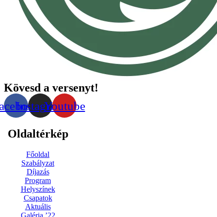
Kövesd a versenyt!
acebook
Instagram
Youtube
Oldaltérkép
Főoldal
Szabályzat
Díjazás
Program
Helyszínek
Csapatok
Aktuális
Galéria ’22