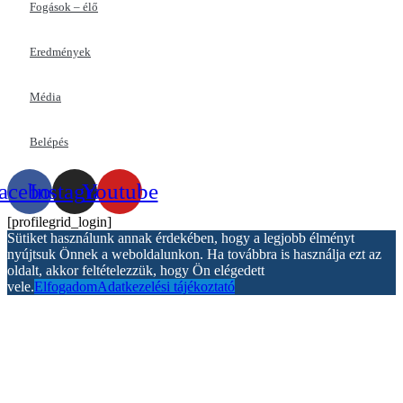
Fogások – élő
Eredmények
Média
Belépés
acebook
Instagram
Youtube
[profilegrid_login]
Sütiket használunk annak érdekében, hogy a legjobb élményt
nyújtsuk Önnek a weboldalunkon. Ha továbbra is használja ezt az
oldalt, akkor feltételezzük, hogy Ön elégedett
vele.
Elfogadom
Adatkezelési tájékoztató