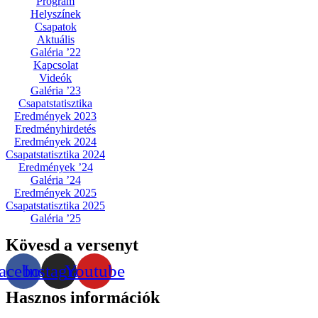
Program
Helyszínek
Csapatok
Aktuális
Galéria ’22
Kapcsolat
Videók
Galéria ’23
Csapatstatisztika
Eredmények 2023
Eredményhirdetés
Eredmények 2024
Csapatstatisztika 2024
Eredmények ’24
Galéria ’24
Eredmények 2025
Csapatstatisztika 2025
Galéria ’25
Kövesd a versenyt
acebook
Instagram
Youtube
Hasznos információk