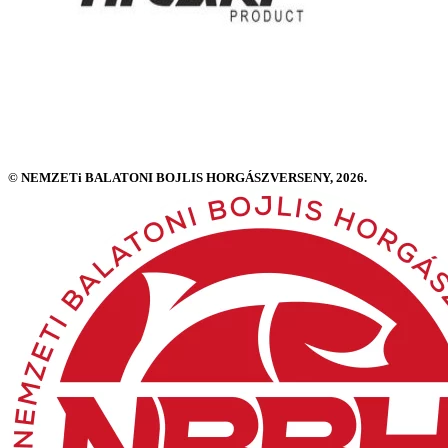
© NEMZETi BALATONI BOJLIS HORGÁSZVERSENY, 2026.