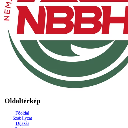
Oldaltérkép
Főoldal
Szabályzat
Díjazás