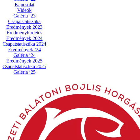
Kapcsolat
Videók
Galéria ’23
Csapatstatisztika
Eredmények 2023
Eredményhirdetés
Eredmények 2024
Csapatstatisztika 2024
Eredmények ’24
Galéria ’24
Eredmények 2025
Csapatstatisztika 2025
Galéria ’25