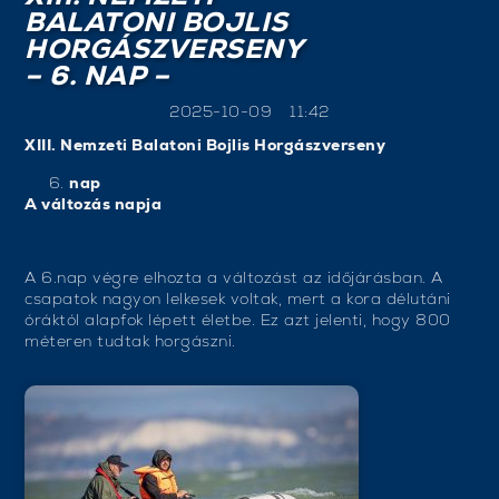
BALATONI BOJLIS
HORGÁSZVERSENY
– 6. NAP –
2025-10-09
11:42
XIII. Nemzeti Balatoni Bojlis Horgászverseny
nap
A változás napja
A 6.nap végre elhozta a változást az időjárásban. A
csapatok nagyon lelkesek voltak, mert a kora délutáni
óráktól alapfok lépett életbe. Ez azt jelenti, hogy 800
méteren tudtak horgászni.