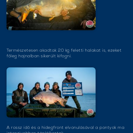
Természetesen akadtak 20 kg feletti halakat is, ezeket
főleg hajnalban sikerült kifogni.
A rossz idő és a hidegfront elvonulásával a pontyok ma