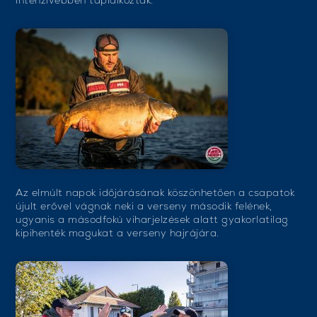
intenzívebben táplálkoztak.
Az elmúlt napok időjárásának köszönhetően a csapatok
újult erővel vágnak neki a verseny második felének,
ugyanis a másodfokú viharjelzések alatt gyakorlatilag
kipihenték magukat a verseny hajrájára.