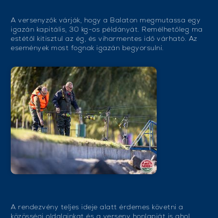
A versenyzők várják, hogy a Balaton megmutassa egy
igazán kapitális, 30 kg-os példányát. Remélhetőleg ma
estétől kitisztul az ég, és viharmentes idő várható. Az
események most fognak igazán begyorsulni.
A rendezvény teljes ideje alatt érdemes követni a
közösségi oldalainkat és a verseny honlapját is ahol