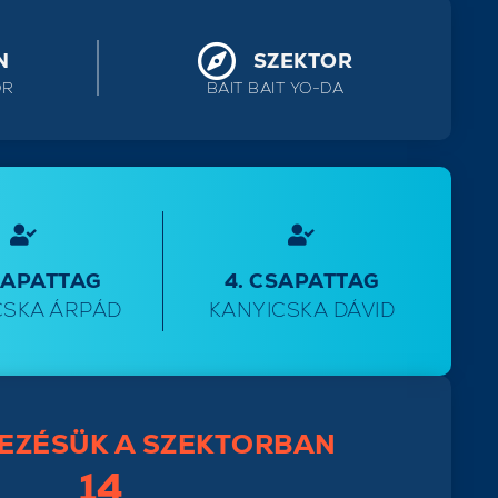
N
SZEKTOR
OR
BAIT BAIT YO-DA
SAPATTAG
4. CSAPATTAG
CSKA ÁRPÁD
KANYICSKA DÁVID
EZÉSÜK A SZEKTORBAN
14