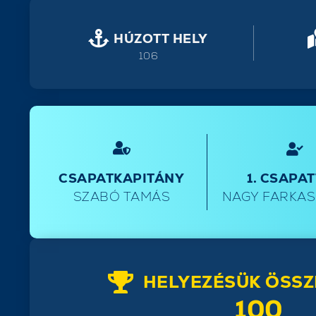
HÚZOTT HELY
106
CSAPATKAPITÁNY
1. CSAPA
SZABÓ TAMÁS
NAGY FARKA
HELYEZÉSÜK ÖSSZ
100