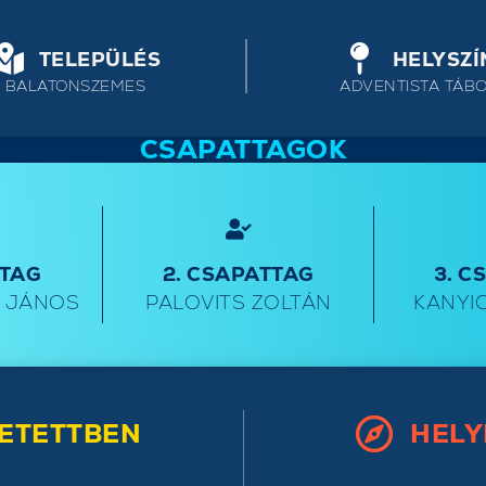
TELEPÜLÉS
HELYSZÍ
BALATONSZEMES
ADVENTISTA TÁB
CSAPATTAGOK
TTAG
2. CSAPATTAG
3. C
S JÁNOS
PALOVITS ZOLTÁN
KANYI
ETETTBEN
HELY