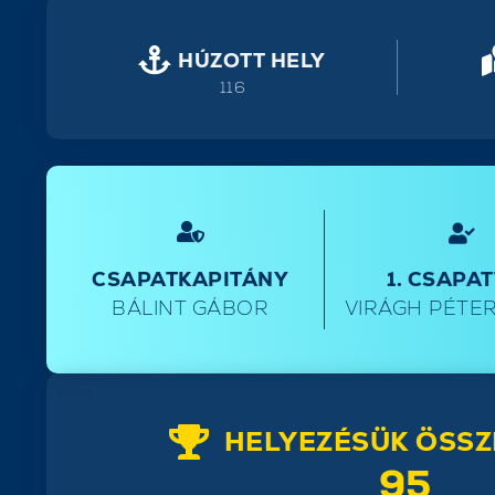
HÚZOTT HELY
116
CSAPATKAPITÁNY
1. CSAPA
BÁLINT GÁBOR
VIRÁGH PÉTER
HELYEZÉSÜK ÖSSZ
95