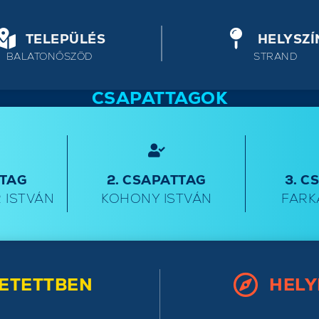
TELEPÜLÉS
HELYSZÍ
BALATONŐSZÖD
STRAND
CSAPATTAGOK
TTAG
2. CSAPATTAG
3. C
 ISTVÁN
KOHONY ISTVÁN
FARK
ETETTBEN
HELY