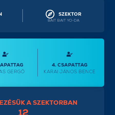
N
SZEKTOR
BAIT BAIT YO-DA
SAPATTAG
4. CSAPATTAG
AS GERGŐ
KARAI JÁNOS BENCE
EZÉSÜK A SZEKTORBAN
12