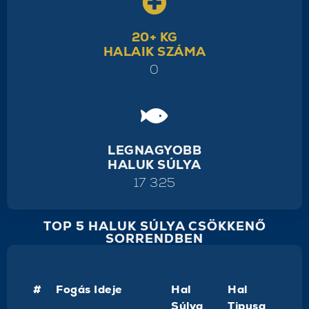
20+ KG
HALAIK SZÁMA
0
LEGNAGYOBB
HALUK SÚLYA
17 325
TOP 5 HALUK SÚLYA CSÖKKENŐ
SORRENDBEN
#
Fogás Ideje
Hal
Hal
Súlya
Tipusa