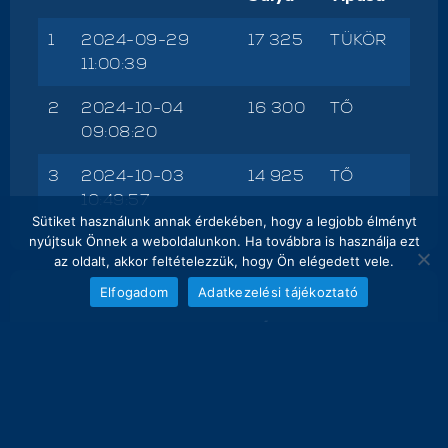
1
2024-09-29
17 325
TÜKÖR
11:00:39
2
2024-10-04
16 300
TŐ
09:08:20
3
2024-10-03
14 925
TŐ
10:49:57
Sütiket használunk annak érdekében, hogy a legjobb élményt
nyújtsuk Önnek a weboldalunkon. Ha továbbra is használja ezt
az oldalt, akkor feltételezzük, hogy Ön elégedett vele.
Elfogadom
Adatkezelési tájékoztató
NAPI FOGÁS
melyik nap hány kg lett bemérve összesen
18
17.3 kg
16.3 kg