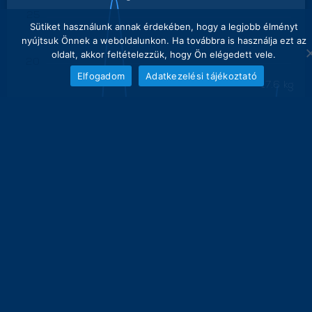
25
Sütiket használunk annak érdekében, hogy a legjobb élményt
nyújtsuk Önnek a weboldalunkon. Ha továbbra is használja ezt az
oldalt, akkor feltételezzük, hogy Ön elégedett vele.
20
Elfogadom
Adatkezelési tájékoztató
17.6 kg
15
10
5
0
0 kg
0 kg
0 kg
0 kg
0 kg
0 kg
0 kg
27
28
29
30
1
2
3
4
5
súly