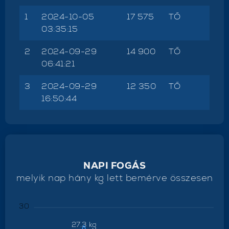
1
2024-10-05
17 575
TŐ
03:35:15
2
2024-09-29
14 900
TŐ
06:41:21
3
2024-09-29
12 350
TŐ
16:50:44
NAPI FOGÁS
melyik nap hány kg lett bemérve összesen
30
27.3 kg