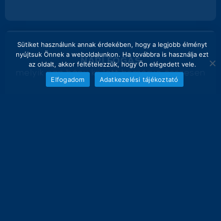
Sütiket használunk annak érdekében, hogy a legjobb élményt
nyújtsuk Önnek a weboldalunkon. Ha továbbra is használja ezt
NAPI FOGÁS
az oldalt, akkor feltételezzük, hogy Ön elégedett vele.
melyik nap hány kg lett bemérve összesen
Elfogadom
Adatkezelési tájékoztató
6
5
4
3