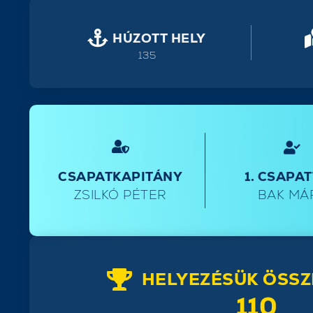
HÚZOTT HELY
135
CSAPATKAPITÁNY
1. CSAPA
ZSILKÓ PÉTER
BAK MÁ
HELYEZÉSÜK ÖSSZ
110