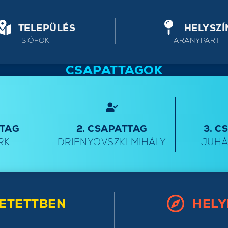
TELEPÜLÉS
HELYSZÍ
SIÓFOK
ARANYPART
CSAPATTAGOK
TTAG
2. CSAPATTAG
3. C
RK
DRIENYOVSZKI MIHÁLY
JUHÁ
ETETTBEN
HELY