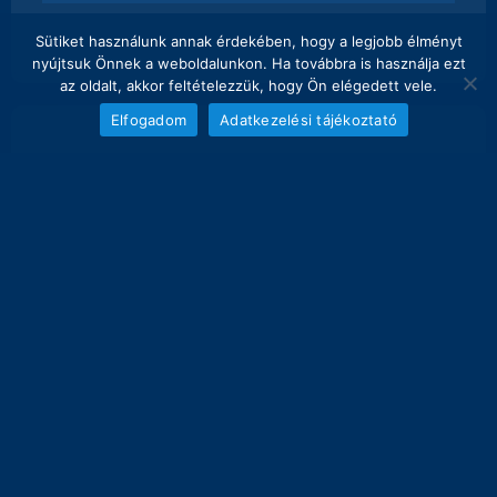
Sütiket használunk annak érdekében, hogy a legjobb élményt
nyújtsuk Önnek a weboldalunkon. Ha továbbra is használja ezt
az oldalt, akkor feltételezzük, hogy Ön elégedett vele.
Elfogadom
Adatkezelési tájékoztató
NAPI FOGÁS
melyik nap hány kg lett bemérve összesen
20
19.3 kg
16
12