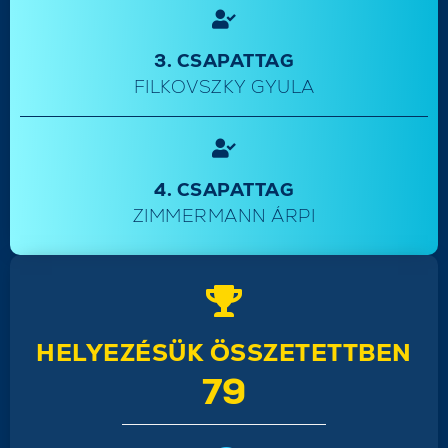
3. CSAPATTAG
FILKOVSZKY GYULA
4. CSAPATTAG
ZIMMERMANN ÁRPI
HELYEZÉSÜK ÖSSZETETTBEN
79