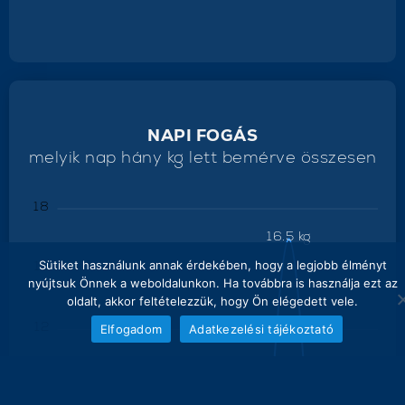
NAPI FOGÁS
melyik nap hány kg lett bemérve összesen
18
16.5 kg
Sütiket használunk annak érdekében, hogy a legjobb élményt
15
nyújtsuk Önnek a weboldalunkon. Ha továbbra is használja ezt az
oldalt, akkor feltételezzük, hogy Ön elégedett vele.
12
Elfogadom
Adatkezelési tájékoztató
9