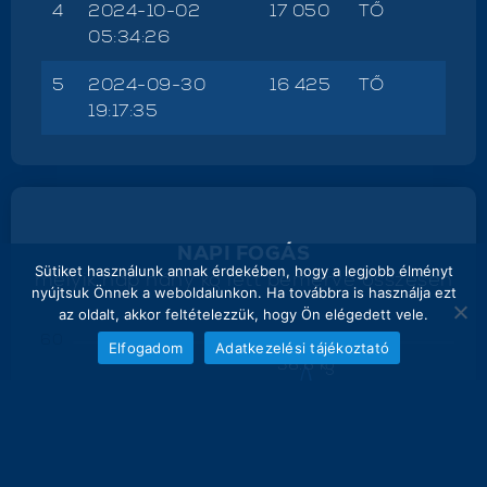
4
2024-10-02
17 050
TŐ
05:34:26
5
2024-09-30
16 425
TŐ
19:17:35
NAPI FOGÁS
Sütiket használunk annak érdekében, hogy a legjobb élményt
melyik nap hány kg lett bemérve összesen
nyújtsuk Önnek a weboldalunkon. Ha továbbra is használja ezt
az oldalt, akkor feltételezzük, hogy Ön elégedett vele.
60
Elfogadom
Adatkezelési tájékoztató
56.6 kg
50
40