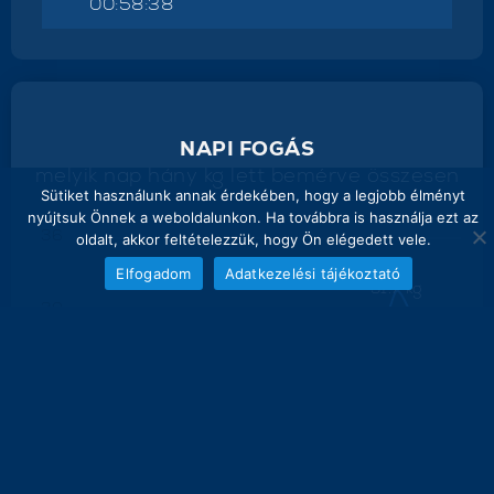
00:58:38
NAPI FOGÁS
melyik nap hány kg lett bemérve összesen
Sütiket használunk annak érdekében, hogy a legjobb élményt
nyújtsuk Önnek a weboldalunkon. Ha továbbra is használja ezt az
36
oldalt, akkor feltételezzük, hogy Ön elégedett vele.
Elfogadom
Adatkezelési tájékoztató
31.7 kg
30
24
23.3 kg
18
17 kg
15 kg