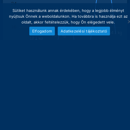
24
Sütiket használunk annak érdekében, hogy a legjobb élményt
nyújtsuk Önnek a weboldalunkon. Ha továbbra is használja ezt az
19.5 kg
oldalt, akkor feltételezzük, hogy Ön elégedett vele.
16.8 kg
16
Elfogadom
Adatkezelési tájékoztató
14.1 kg
13.3 kg
12.1 kg
8
0
0 kg
0 kg
0 kg
27
28
29
30
1
2
3
4
5
súly
ÖSSZES FOGOTT HAL