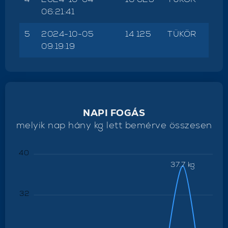
06:21:41
5
2024-10-05
14 125
TÜKÖR
09:19:19
NAPI FOGÁS
melyik nap hány kg lett bemérve összesen
40
37.7 kg
32