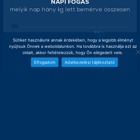
NAPI FOGÁS
melyik nap hány kg lett bemérve összesen
35
33 kg
Sütiket használunk annak érdekében, hogy a legjobb élményt
nyújtsuk Önnek a weboldalunkon. Ha továbbra is használja ezt az
28
oldalt, akkor feltételezzük, hogy Ön elégedett vele.
Elfogadom
Adatkezelési tájékoztató
21
16 kg
14
12.2 kg
7