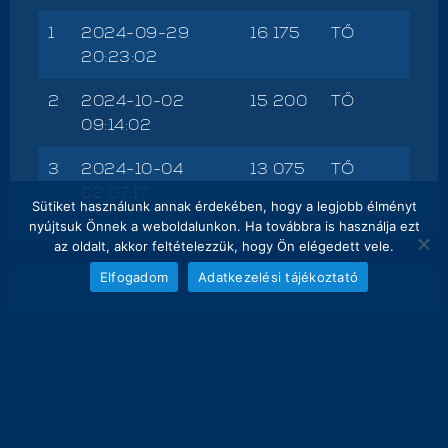
1
2024-09-29
16 175
TŐ
20:23:02
2
2024-10-02
15 200
TŐ
09:14:02
3
2024-10-04
13 075
TŐ
02:07:17
Sütiket használunk annak érdekében, hogy a legjobb élményt
nyújtsuk Önnek a weboldalunkon. Ha továbbra is használja ezt
az oldalt, akkor feltételezzük, hogy Ön elégedett vele.
Elfogadom
Adatkezelési tájékoztató
NAPI FOGÁS
melyik nap hány kg lett bemérve összesen
18
16.2 kg