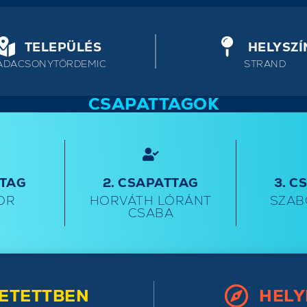
TELEPÜLÉS
HELYSZÍ
ADACSONYTÖRDEMIC
STRAND
CSAPATTAGOK
TTAG
2. CSAPATTAG
3. C
BOR
HORVÁTH LÓRÁNT
SZAB
CSABA
ETETTBEN
HELY