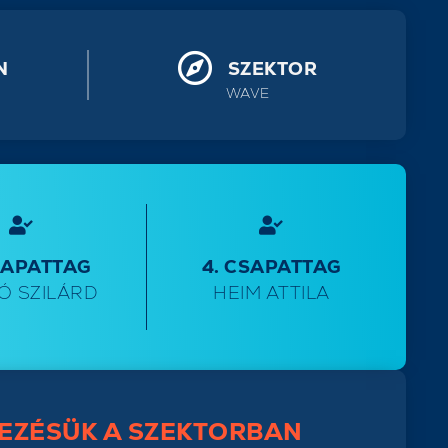
N
SZEKTOR
WAVE
SAPATTAG
4. CSAPATTAG
Ó SZILÁRD
HEIM ATTILA
EZÉSÜK A SZEKTORBAN