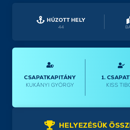
HÚZOTT HELY
44
B
CSAPATKAPITÁNY
1. CSAPA
KUKÁNYI GYÖRGY
KISS TI
HELYEZÉSÜK ÖSSZ