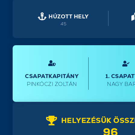
HÚZOTT HELY
45
CSAPATKAPITÁNY
1. CSAPA
PINKÓCZI ZOLTÁN
NAGY BA
HELYEZÉSÜK ÖSSZ
96