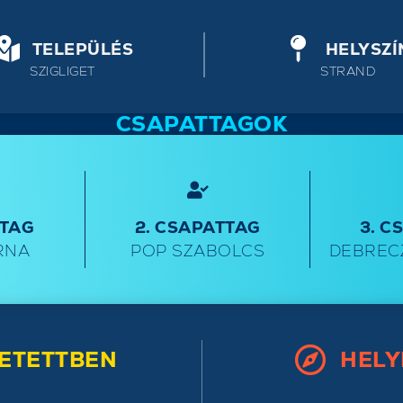
TELEPÜLÉS
HELYSZÍ
SZIGLIGET
STRAND
CSAPATTAGOK
TTAG
2. CSAPATTAG
3. C
RNA
POP SZABOLCS
DEBREC
ETETTBEN
HELY