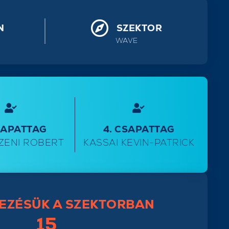
N
SZEKTOR
WAVE
SAPATTAG
4. CSAPATTAG
ZENI ROBERT
KASSAI KEVIN-PATRICK
EZÉSÜK A SZEKTORBAN
15