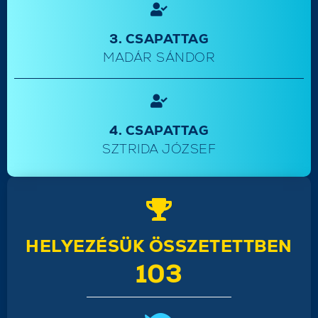
3. CSAPATTAG
MADÁR SÁNDOR
4. CSAPATTAG
SZTRIDA JÓZSEF
HELYEZÉSÜK ÖSSZETETTBEN
103