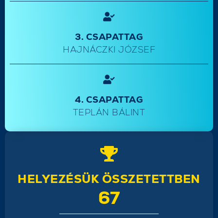
3. CSAPATTAG
HAJNÁCZKI JÓZSEF
4. CSAPATTAG
TEPLÁN BÁLINT
HELYEZÉSÜK ÖSSZETETTBEN
67