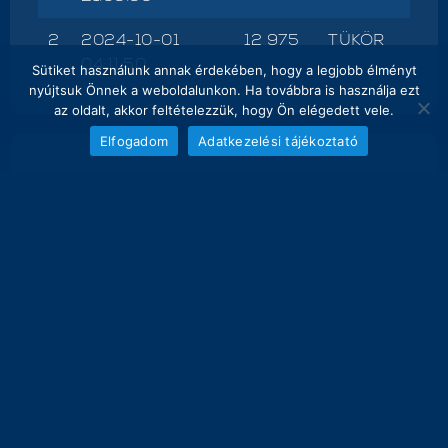
2
2024-10-01
12 975
TÜKÖR
04:11:50
Sütiket használunk annak érdekében, hogy a legjobb élményt
nyújtsuk Önnek a weboldalunkon. Ha továbbra is használja ezt
az oldalt, akkor feltételezzük, hogy Ön elégedett vele.
Elfogadom
Adatkezelési tájékoztató
NAPI FOGÁS
melyik nap hány kg lett bemérve összesen
30
26.5 kg
25
20