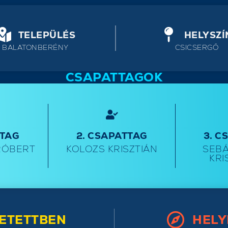
TELEPÜLÉS
HELYSZÍ
BALATONBERÉNY
CSICSERGŐ
CSAPATTAGOK
TTAG
2. CSAPATTAG
3. C
RÓBERT
KOLOZS KRISZTIÁN
SEBÁ
KRI
ETETTBEN
HELY