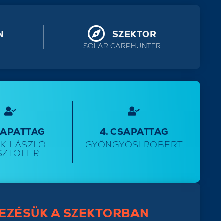
N
SZEKTOR
SOLAR CARPHUNTER
SAPATTAG
4. CSAPATTAG
K LÁSZLÓ
GYŐNGYÖSI ROBERT
SZTOFER
EZÉSÜK A SZEKTORBAN