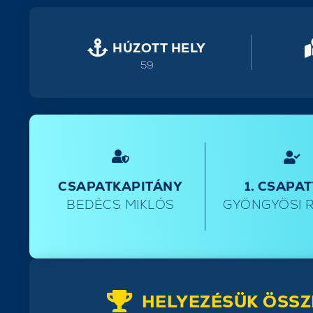
HÚZOTT HELY
59
CSAPATKAPITÁNY
1. CSAPA
BEDÉCS MIKLÓS
GYÖNGYÖSI 
HELYEZÉSÜK ÖSSZ