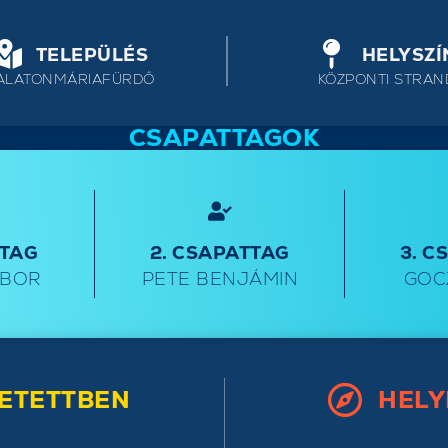
TELEPÜLÉS
HELYSZÍ
ALATONMÁRIAFÜRDŐ
KÖZPONTI STRAN
CSAPATTAGOK
TTAG
2. CSAPATTAG
3. C
IBOR
PETE BENJÁMIN
GOC
ETETTBEN
HELY