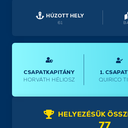
HÚZOTT HELY
61
B
CSAPATKAPITÁNY
1. CSAPA
HORVÁTH HÉLIOSZ
QUIRICO T
HELYEZÉSÜK ÖSSZ
77