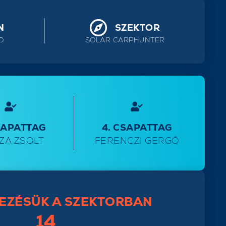
N
SZEKTOR
D
SOLAR CARPHUNTER
SAPATTAG
4. CSAPATTAG
ZA ZSOLT
FERENCZI GERGŐ
EZÉSÜK A SZEKTORBAN
14