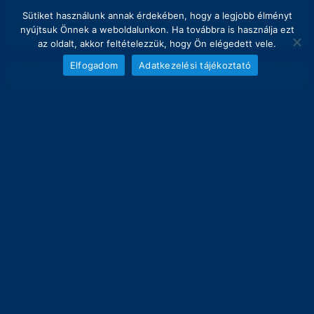
Sütiket használunk annak érdekében, hogy a legjobb élményt
nyújtsuk Önnek a weboldalunkon. Ha továbbra is használja ezt
az oldalt, akkor feltételezzük, hogy Ön elégedett vele.
Elfogadom
Adatkezelési tájékoztató
NAPI FOGÁS
melyik nap hány kg lett bemérve összesen
6
5
4
3