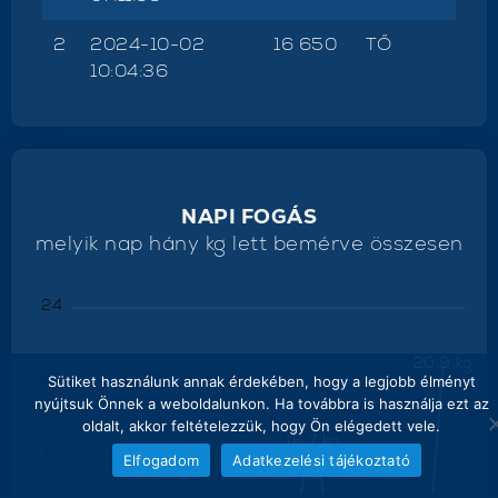
2
2024-10-02
16 650
TŐ
10:04:36
NAPI FOGÁS
melyik nap hány kg lett bemérve összesen
24
20.9 kg
20
Sütiket használunk annak érdekében, hogy a legjobb élményt
nyújtsuk Önnek a weboldalunkon. Ha továbbra is használja ezt az
oldalt, akkor feltételezzük, hogy Ön elégedett vele.
16.7 kg
16
Elfogadom
Adatkezelési tájékoztató