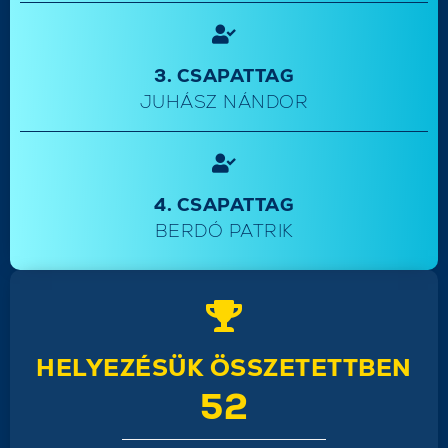
3. CSAPATTAG
JUHÁSZ NÁNDOR
4. CSAPATTAG
BERDÓ PATRIK
HELYEZÉSÜK ÖSSZETETTBEN
52