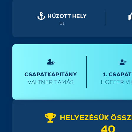
HÚZOTT HELY
81
CSAPATKAPITÁNY
1. CSAPA
VALTNER TAMÁS
HOFFER VI
HELYEZÉSÜK ÖSSZ
40