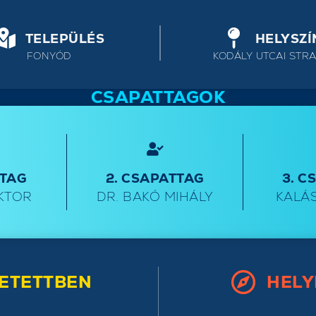
TELEPÜLÉS
HELYSZÍ
FONYÓD
KODÁLY UTCAI STR
CSAPATTAGOK
TTAG
2. CSAPATTAG
3. C
KTOR
DR. BAKÓ MIHÁLY
KALÁS
ETETTBEN
HELY