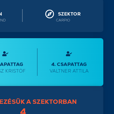
N
SZEKTOR
AND
CARPIO
SAPATTAG
4. CSAPATTAG
Z KRISTÓF
VALTNER ATTILA
EZÉSÜK A SZEKTORBAN
4