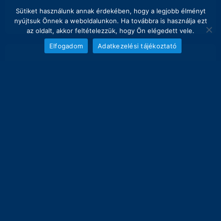
Sütiket használunk annak érdekében, hogy a legjobb élményt
nyújtsuk Önnek a weboldalunkon. Ha továbbra is használja ezt
az oldalt, akkor feltételezzük, hogy Ön elégedett vele.
Elfogadom
Adatkezelési tájékoztató
NAPI FOGÁS
melyik nap hány kg lett bemérve összesen
12
10.5 kg
10
8
6