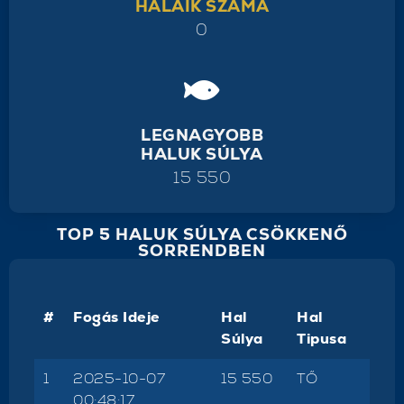
HALAIK SZÁMA
0
LEGNAGYOBB
HALUK SÚLYA
15 550
TOP 5 HALUK SÚLYA CSÖKKENŐ
SORRENDBEN
#
Fogás Ideje
Hal
Hal
Súlya
Tipusa
1
2025-10-07
15 550
TŐ
00:48:17