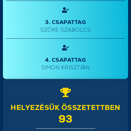
3. CSAPATTAG
SZŐKE SZABOLCS
4. CSAPATTAG
SIMON KRISZTIÁN
HELYEZÉSÜK ÖSSZETETTBEN
93