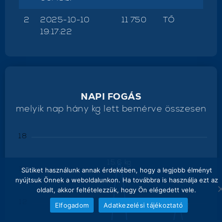
2
2025-10-10
11 750
TŐ
19:17:22
NAPI FOGÁS
melyik nap hány kg lett bemérve összesen
18
15.6 kg
15
Sütiket használunk annak érdekében, hogy a legjobb élményt
nyújtsuk Önnek a weboldalunkon. Ha továbbra is használja ezt az
oldalt, akkor feltételezzük, hogy Ön elégedett vele.
12
11.8 kg
Elfogadom
Adatkezelési tájékoztató