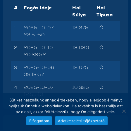
#
Fogás Ideje
Hal
Hal
Súlya
Tipusa
1
2025-10-07
13 375
TŐ
23:51:50
2
2025-10-10
13 030
TŐ
20:38:52
3
2025-10-06
12 075
TŐ
09:13:57
4
2025-10-07
10 325
TŐ
12:55:10
Sütiket használunk annak érdekében, hogy a legjobb élményt
nyújtsuk Önnek a weboldalunkon. Ha továbbra is használja ezt
az oldalt, akkor feltételezzük, hogy Ön elégedett vele.
Elfogadom
Adatkezelési tájékoztató