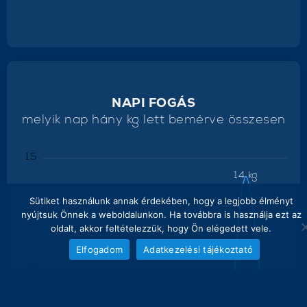
NAPI FOGÁS
melyik nap hány kg lett bemérve összesen
15
14 kg
Sütiket használunk annak érdekében, hogy a legjobb élményt
12
nyújtsuk Önnek a weboldalunkon. Ha továbbra is használja ezt az
oldalt, akkor feltételezzük, hogy Ön elégedett vele.
Elfogadom
Adatkezelési tájékoztató
9