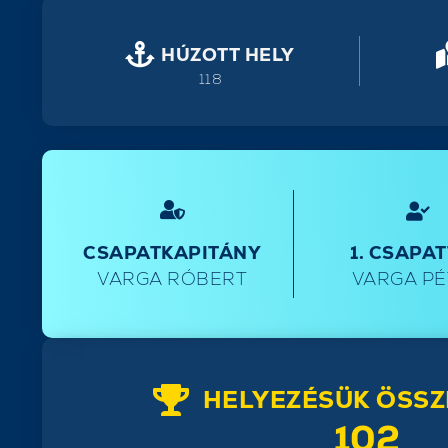
HÚZOTT HELY
118
CSAPATKAPITÁNY
1. CSAPA
VARGA RÓBERT
VARGA P
HELYEZÉSÜK ÖSSZ
102