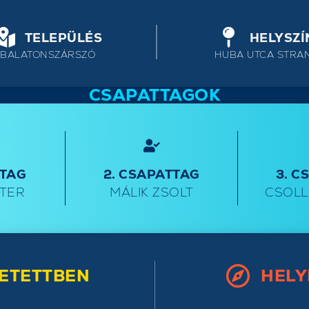
TELEPÜLÉS
HELYSZÍ
BALATONSZÁRSZÓ
HUBA UTCA STRA
CSAPATTAGOK
TTAG
2. CSAPATTAG
3. C
ÉTER
MÁLIK ZSOLT
CSOLL
ETETTBEN
HELY