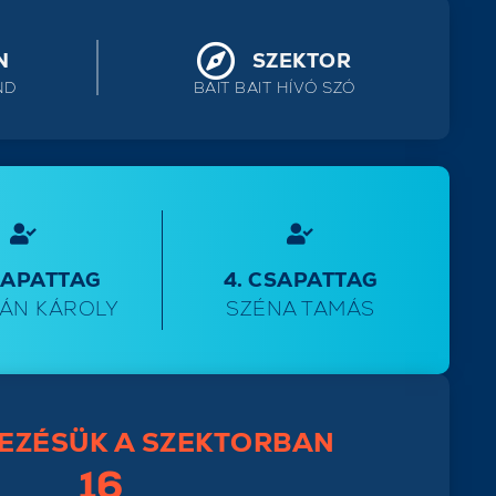
N
SZEKTOR
ND
BAIT BAIT HÍVÓ SZÓ
SAPATTAG
4. CSAPATTAG
ÁN KÁROLY
SZÉNA TAMÁS
EZÉSÜK A SZEKTORBAN
16