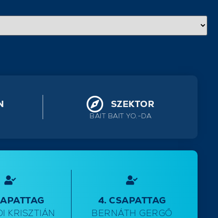
N
SZEKTOR
BAIT BAIT YO.-DA
SAPATTAG
4. CSAPATTAG
I KRISZTIÁN
BERNÁTH GERGŐ