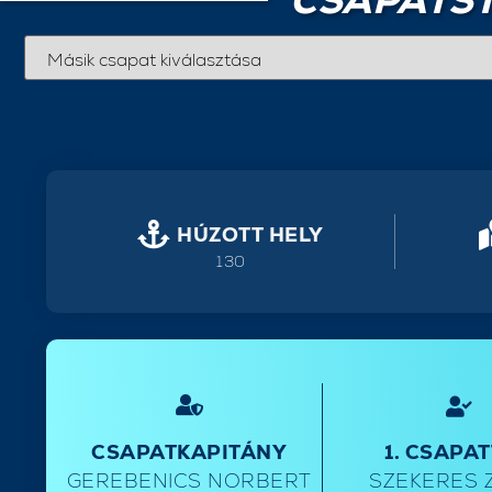
CSAPATST
HÚZOTT HELY
130
CSAPATKAPITÁNY
1. CSAPA
GEREBENICS NORBERT
SZEKERES 