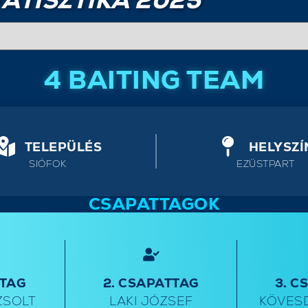
ATISZTIKA 2025
4 BAITING TEAM
TELEPÜLÉS
HELYSZÍ
SIÓFOK
EZÜSTPART
CSAPATTAGOK
TTAG
2. CSAPATTAG
3. C
ZSOLT
LAKI JÓZSEF
KÖVESD