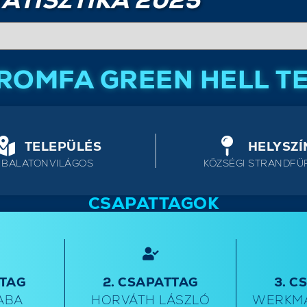
ATISZTIKA 2025
ROMFA GREEN HELL T
TELEPÜLÉS
HELYSZÍ
BALATONVILÁGOS
KÖZSÉGI STRANDFÜ
CSAPATTAGOK
TTAG
2. CSAPATTAG
3. C
ABA
HORVÁTH LÁSZLÓ
WERKM