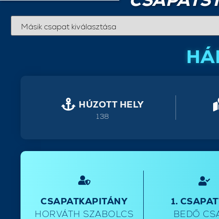
CSAPATST
HÁ
HÚZOTT HELY
138
CSAPATKAPITÁNY
1. CSAPA
HORVÁTH SZABOLCS
BEDŐ CS