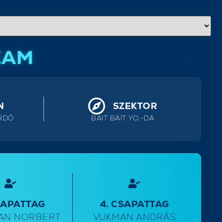
EAM
N
SZEKTOR
RDŐ
BAIT BAIT YO.-DA
SAPATTAG
4. CSAPATTAG
AN NORBERT
VUKMAN ANDRÁS