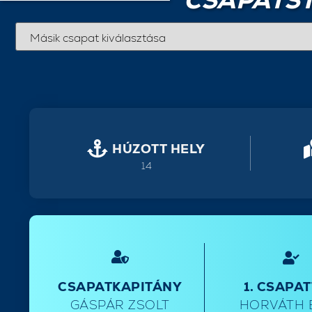
CSAPATST
HÚZOTT HELY
14
CSAPATKAPITÁNY
1. CSAPA
GÁSPÁR ZSOLT
HORVÁTH 