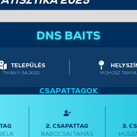
ATISZTIKA 2025
DNS BAITS
TELEPÜLÉS
HELYSZÍ
TIHANY-SAJKOD
MOHOSZ TANYA
CSAPATTAGOK
TTAG
2. CSAPATTAG
3. C
BÉLA
BABOCSAI TAMÁS
HUSZ