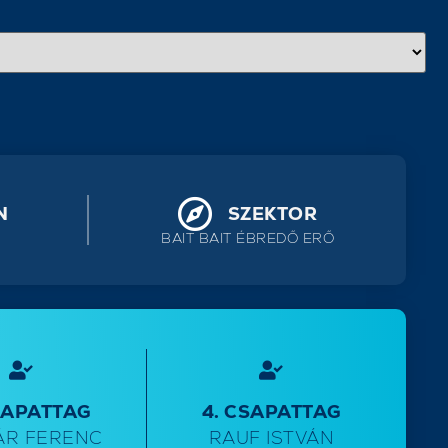
N
SZEKTOR
BAIT BAIT ÉBREDŐ ERŐ
SAPATTAG
4. CSAPATTAG
ÁR FERENC
RAUF ISTVÁN