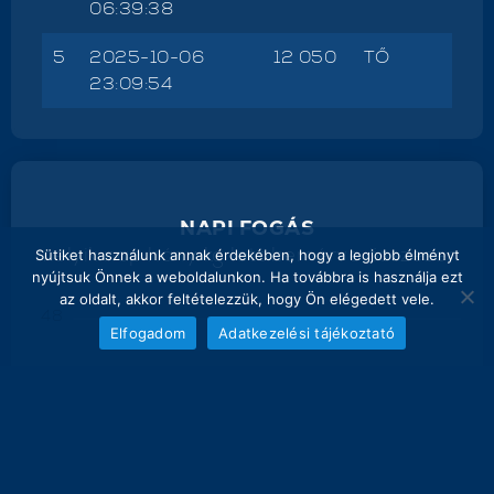
06:39:38
5
2025-10-06
12 050
TŐ
23:09:54
NAPI FOGÁS
melyik nap hány kg lett bemérve összesen
Sütiket használunk annak érdekében, hogy a legjobb élményt
nyújtsuk Önnek a weboldalunkon. Ha továbbra is használja ezt
az oldalt, akkor feltételezzük, hogy Ön elégedett vele.
48
Elfogadom
Adatkezelési tájékoztató
41.3 kg
40
32
29 kg