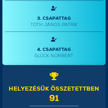
3. CSAPATTAG
TOTH JÁNOS PATRIK
4. CSAPATTAG
GLÜCK NORBERT
HELYEZÉSÜK ÖSSZETETTBEN
91