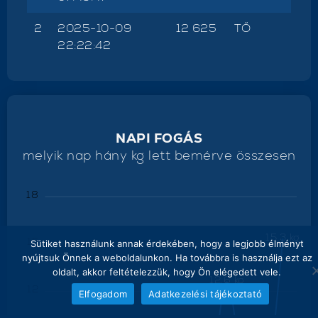
2
2025-10-09
12 625
TŐ
22:22:42
NAPI FOGÁS
melyik nap hány kg lett bemérve összesen
18
15.3 kg
15
Sütiket használunk annak érdekében, hogy a legjobb élményt
nyújtsuk Önnek a weboldalunkon. Ha továbbra is használja ezt az
oldalt, akkor feltételezzük, hogy Ön elégedett vele.
12.6 kg
12
Elfogadom
Adatkezelési tájékoztató