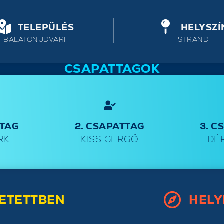
TELEPÜLÉS
HELYSZÍ
BALATONUDVARI
STRAND
CSAPATTAGOK
TTAG
2. CSAPATTAG
3. C
RK
KISS GERGŐ
DÉ
ETETTBEN
HELY