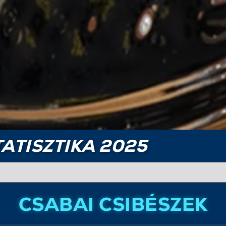
ATISZTIKA 2025
CSABAI CSIBÉSZEK