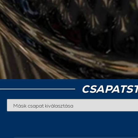
CSAPATST