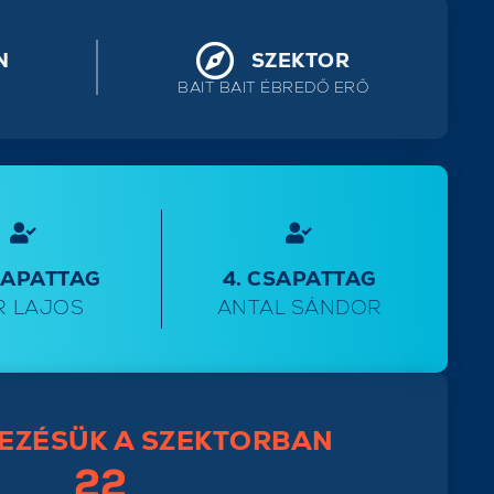
N
SZEKTOR
BAIT BAIT ÉBREDŐ ERŐ
SAPATTAG
4. CSAPATTAG
R LAJOS
ANTAL SÁNDOR
EZÉSÜK A SZEKTORBAN
22