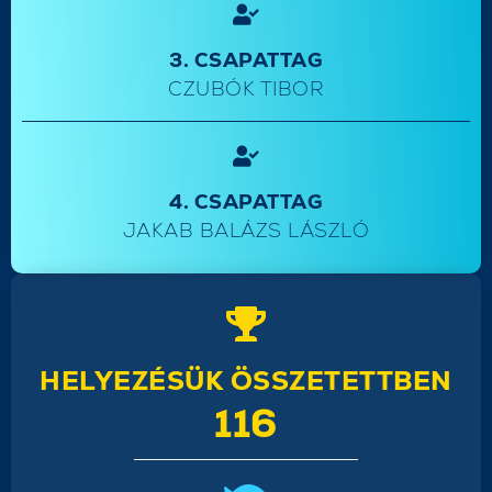
3. CSAPATTAG
CZUBÓK TIBOR
4. CSAPATTAG
JAKAB BALÁZS LÁSZLÓ
HELYEZÉSÜK ÖSSZETETTBEN
116