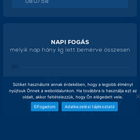
08:07:58
NAPI FOGÁS
melyik nap hány kg lett bemérve összesen
20
18.1 kg
Sütiket használunk annak érdekében, hogy a legjobb élményt
nyújtsuk Önnek a weboldalunkon. Ha továbbra is használja ezt az
16
15.9 kg
15.8 kg
oldalt, akkor feltételezzük, hogy Ön elégedett vele.
14.2 kg
Elfogadom
Adatkezelési tájékoztató
12
11.8 kg