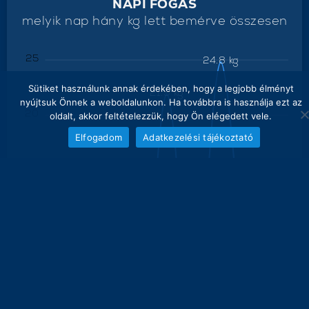
NAPI FOGÁS
melyik nap hány kg lett bemérve összesen
25
24.8 kg
Sütiket használunk annak érdekében, hogy a legjobb élményt
21.9 kg
nyújtsuk Önnek a weboldalunkon. Ha továbbra is használja ezt az
20
oldalt, akkor feltételezzük, hogy Ön elégedett vele.
Elfogadom
Adatkezelési tájékoztató
15
11.8 kg
10
5