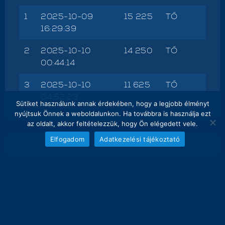
1
2025-10-09
15 225
TŐ
16:29:39
2
2025-10-10
14 250
TŐ
00:44:14
3
2025-10-10
11 625
TŐ
04:52:23
Sütiket használunk annak érdekében, hogy a legjobb élményt
nyújtsuk Önnek a weboldalunkon. Ha továbbra is használja ezt
az oldalt, akkor feltételezzük, hogy Ön elégedett vele.
Elfogadom
Adatkezelési tájékoztató
NAPI FOGÁS
melyik nap hány kg lett bemérve összesen
30