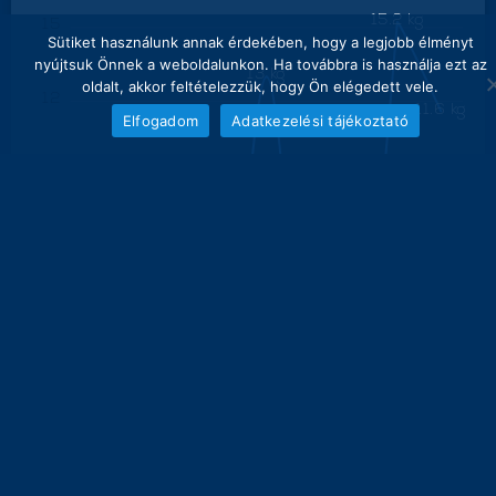
15.2 kg
15
Sütiket használunk annak érdekében, hogy a legjobb élményt
nyújtsuk Önnek a weboldalunkon. Ha továbbra is használja ezt az
13 kg
oldalt, akkor feltételezzük, hogy Ön elégedett vele.
12
11.6 kg
Elfogadom
Adatkezelési tájékoztató
9
6
3
0
0 kg
0 kg
0 kg
0 kg
0 kg
0 kg
3
4
5
6
7
8
9
10
11
súly