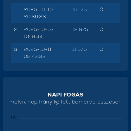
1
2025-10-10
15 175
TŐ
20:36:23
2
2025-10-07
12 975
TŐ
10:19:44
3
2025-10-11
11 575
TŐ
02:43:33
NAPI FOGÁS
melyik nap hány kg lett bemérve összesen
18