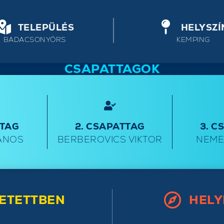
TELEPÜLÉS
HELYSZÍ
BADACSONYÖRS
KEMPING
CSAPATTAGOK
TTAG
2. CSAPATTAG
3. C
ÁNOS
BERBEROVICS VIKTOR
NEME
ETETTBEN
HELY