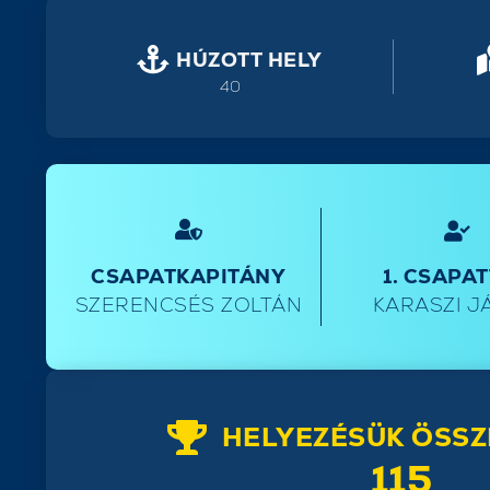
HÚZOTT HELY
40
CSAPATKAPITÁNY
1. CSAPA
SZERENCSÉS ZOLTÁN
KARASZI J
HELYEZÉSÜK ÖSSZ
115