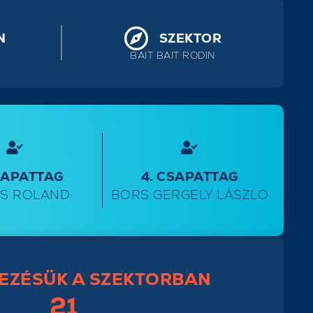
N
SZEKTOR
BAIT BAIT RODIN
SAPATTAG
4. CSAPATTAG
S ROLAND
BORS GERGELY LÁSZLÓ
EZÉSÜK A SZEKTORBAN
21