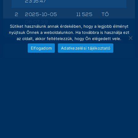
23:16:47
2
2025-10-05
11 525
TŐ
06:07:39
Sütiket használunk annak érdekében, hogy a legjobb élményt
nyújtsuk Önnek a weboldalunkon. Ha továbbra is használja ezt
az oldalt, akkor feltételezzük, hogy Ön elégedett vele.
Elfogadom
Adatkezelési tájékoztató
NAPI FOGÁS
melyik nap hány kg lett bemérve összesen
18
17.4 kg
15
12
11.5 kg