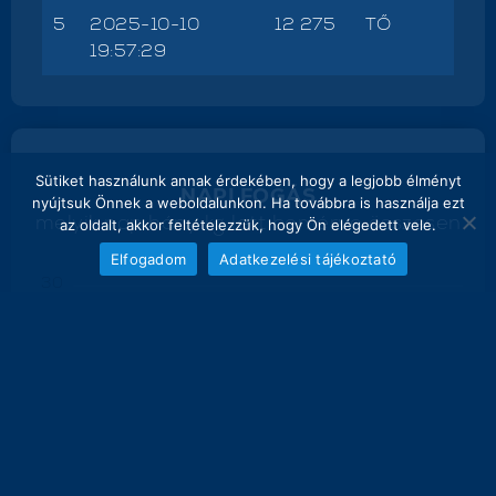
5
2025-10-10
12 275
TŐ
19:57:29
Sütiket használunk annak érdekében, hogy a legjobb élményt
NAPI FOGÁS
nyújtsuk Önnek a weboldalunkon. Ha továbbra is használja ezt
melyik nap hány kg lett bemérve összesen
az oldalt, akkor feltételezzük, hogy Ön elégedett vele.
Elfogadom
Adatkezelési tájékoztató
30
28.8 kg
27.9 kg
24
18