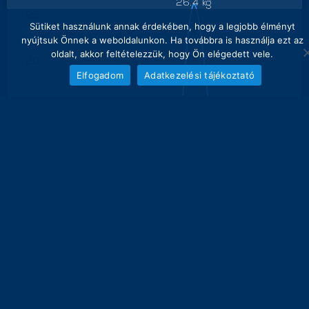
26.4 kg
25
Sütiket használunk annak érdekében, hogy a legjobb élményt
nyújtsuk Önnek a weboldalunkon. Ha továbbra is használja ezt az
oldalt, akkor feltételezzük, hogy Ön elégedett vele.
20
Elfogadom
Adatkezelési tájékoztató
15
10.7 kg
10
5
0
0 kg
0 kg
0 kg
0 kg
0 kg
0 kg
0 kg
3
4
5
6
7
8
9
10
11
súly