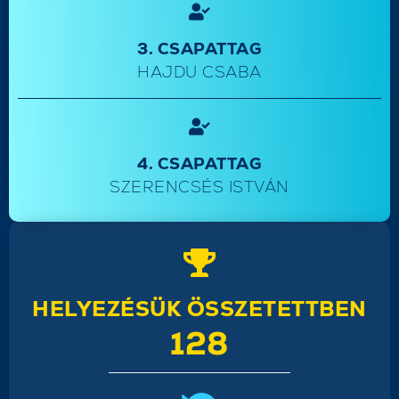
3. CSAPATTAG
HAJDU CSABA
4. CSAPATTAG
SZERENCSÉS ISTVÁN
HELYEZÉSÜK ÖSSZETETTBEN
128