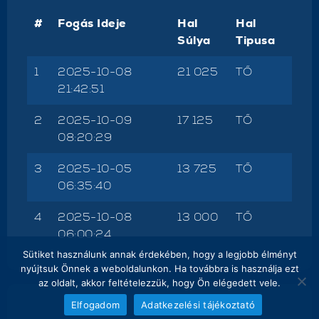
#
Fogás Ideje
Hal
Hal
Súlya
Tipusa
1
2025-10-08
21 025
TŐ
21:42:51
2
2025-10-09
17 125
TŐ
08:20:29
3
2025-10-05
13 725
TŐ
06:35:40
4
2025-10-08
13 000
TŐ
06:00:24
Sütiket használunk annak érdekében, hogy a legjobb élményt
nyújtsuk Önnek a weboldalunkon. Ha továbbra is használja ezt
az oldalt, akkor feltételezzük, hogy Ön elégedett vele.
Elfogadom
Adatkezelési tájékoztató