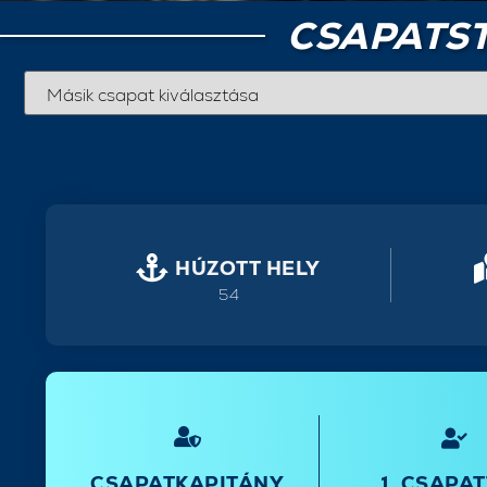
CSAPATST
HÚZOTT HELY
54
CSAPATKAPITÁNY
1. CSAPA