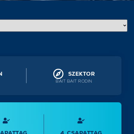
N
SZEKTOR
BAIT BAIT RODIN
SAPATTAG
4. CSAPATTAG