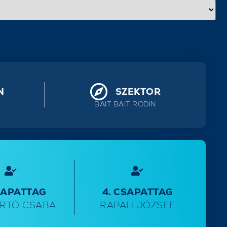
N
SZEKTOR
BAIT BAIT RODIN
SAPATTAG
4. CSAPATTAG
ÁRTÓ CSABA
RAPALI JÓZSEF