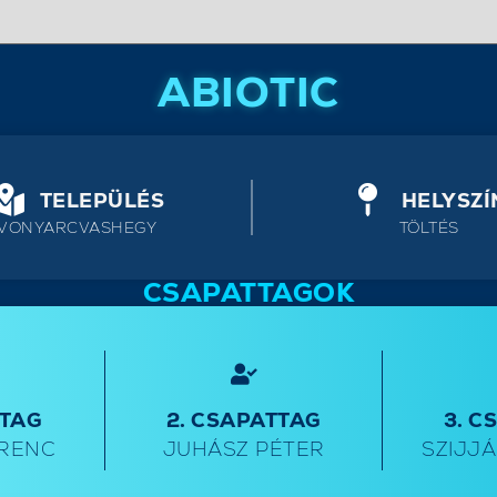
ABIOTIC
TELEPÜLÉS
HELYSZÍ
VONYARCVASHEGY
TÖLTÉS
CSAPATTAGOK
TTAG
2. CSAPATTAG
3. C
ERENC
JUHÁSZ PÉTER
SZIJJ